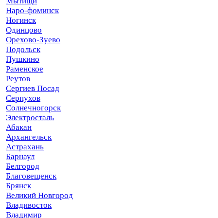
Мытищи
Наро-фоминск
Ногинск
Одинцово
Орехово-Зуево
Подольск
Пушкино
Раменское
Реутов
Сергиев Посад
Серпухов
Солнечногорск
Электросталь
Абакан
Архангельск
Астрахань
Барнаул
Белгород
Благовещенск
Брянск
Великий Новгород
Владивосток
Владимир